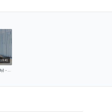
:19:41
Dumbbell Training (Lower Body) - 20251001