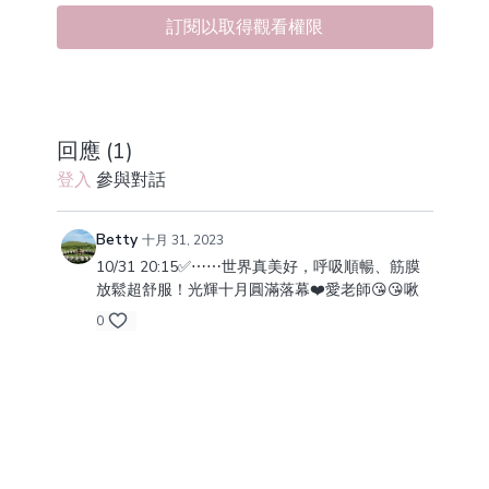
在這堂體態調整課，要帶大家一起細心照顧我們的脊
訂閱以取得觀看權限
椎，讓我們的脊椎在一個最正確的位置做啟動、活動度
與力量的練習，同時找到脊椎與其他核心肌群的關係與
連結。
回應 (
1
)
登入
參與對話
Betty
十月 31, 2023
10/31 20:15✅⋯⋯世界真美好，呼吸順暢、筋膜
放鬆超舒服！光輝十月圓滿落幕❤️愛老師😘😘啾
0