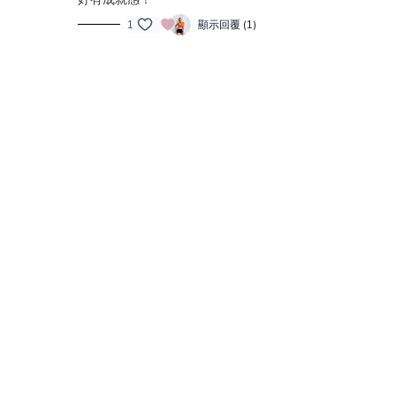
1
顯示回覆 (1)
© AK Online Studio, Inc. 2021