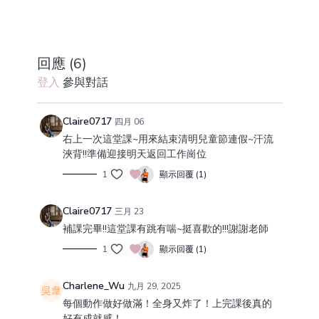
回應 (
6
)
登入
參與對話
Claire0717
四月 06
右上一次這堂課~用來結束清明兒童節連假~汗流
浹背!!準備迎接明天返回工作崗位
1
顯示回覆 (1)
Claire0717
三月 23
補課完畢!!這堂課有跳有喘~挺喜歡的!!!謝謝老師
1
顯示回覆 (1)
Charlene_Wu
九月 29, 2025
每個動作做好做滿！全身又炸了！上完課後真的
好有成就感！