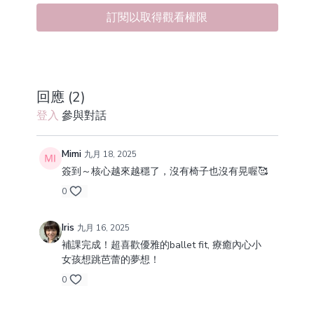
訂閱以取得觀看權限
回應 (
2
)
登入
參與對話
Mimi
九月 18, 2025
簽到～核心越來越穩了，沒有椅子也沒有晃喔🥰
0
Iris
九月 16, 2025
補課完成！超喜歡優雅的ballet fit, 療癒內心小
女孩想跳芭蕾的夢想！
0