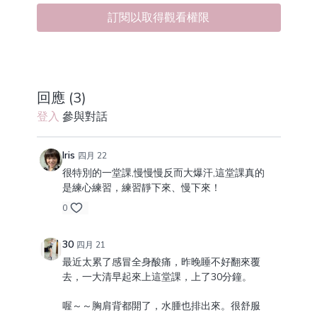
訂閱以取得觀看權限
回應 (
3
)
登入
參與對話
Iris
四月 22
很特別的一堂課,慢慢慢反而大爆汗,這堂課真的
是練心練習，練習靜下來、慢下來！
0
30
四月 21
最近太累了感冒全身酸痛，昨晚睡不好翻來覆
去，一大清早起來上這堂課，上了30分鐘。
喔～～胸肩背都開了，水腫也排出來。很舒服