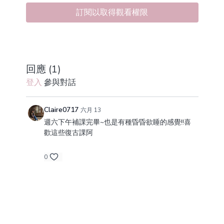
訂閱以取得觀看權限
回應 (
1
)
登入
參與對話
Claire0717
六月 13
週六下午補課完畢~也是有種昏昏欲睡的感覺!!喜
歡這些復古課阿
0