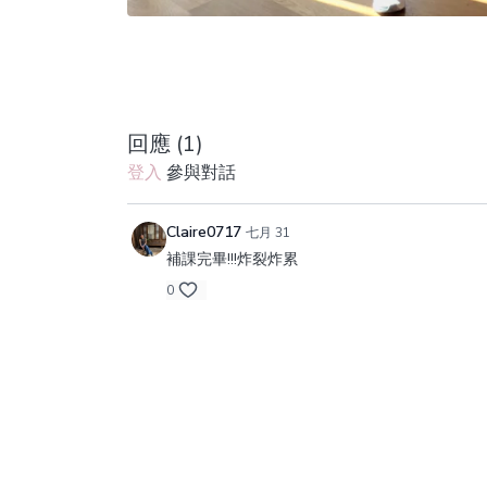
回應 (
1
)
登入
參與對話
Claire0717
七月 31
補課完畢!!!炸裂炸累
0