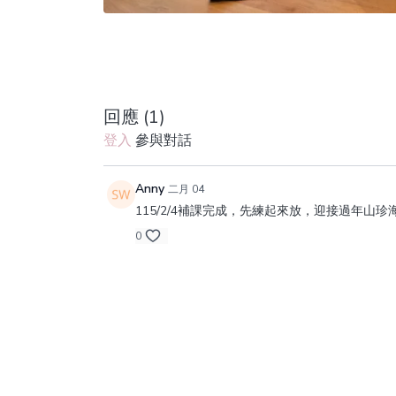
回應 (
1
)
登入
參與對話
Anny
二月 04
115/2/4補課完成，先練起來放，迎接過年山珍海
0